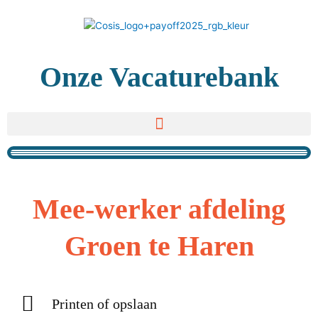
Ga
naar
de
inhoud
Onze Vacaturebank
Mee-werker afdeling
Groen te Haren
Printen of opslaan