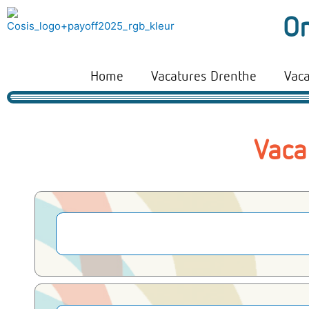
Ga
On
naar
de
inhoud
Home
Vacatures Drenthe
Vac
Vaca