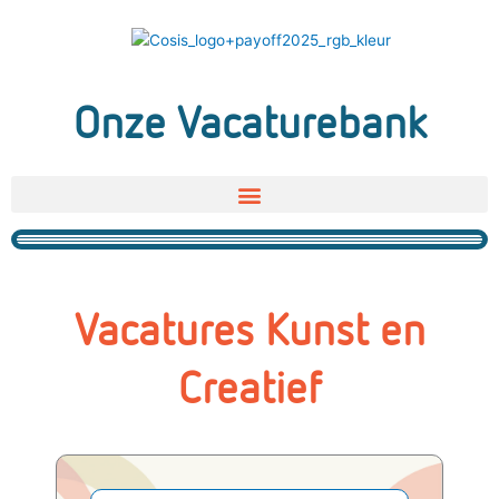
Ga
naar
de
inhoud
Onze Vacaturebank
Vacatures Kunst en
Creatief