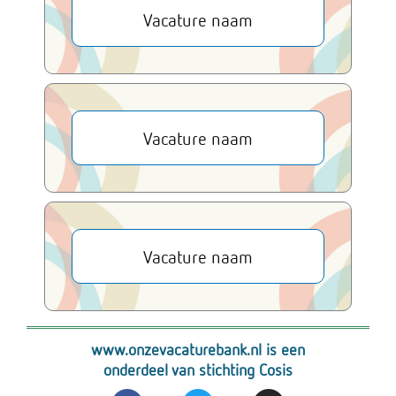
Vacature naam
Vacature naam
Vacature naam
www.onzevacaturebank.nl is een
onderdeel van stichting Cosis
F
T
I