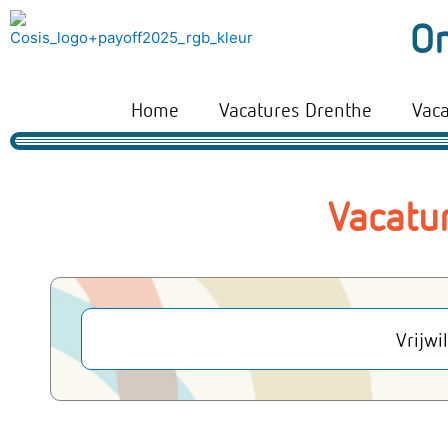
Ga
On
naar
de
inhoud
Home
Vacatures Drenthe
Vac
Vacatu
Vrijwi