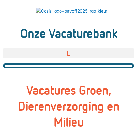
Ga
naar
de
inhoud
Onze Vacaturebank
Vacatures Groen,
Dierenverzorging en
Milieu