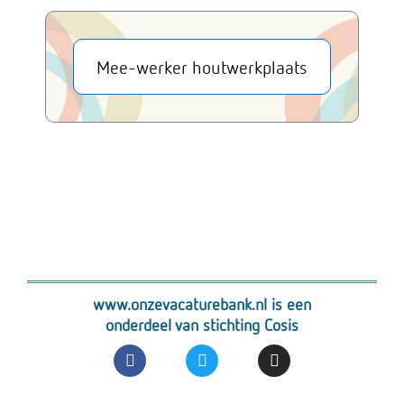
Mee-werker houtwerkplaats
www.onzevacaturebank.nl is een
onderdeel van stichting Cosis
F
T
I
a
w
n
c
i
s
e
t
t