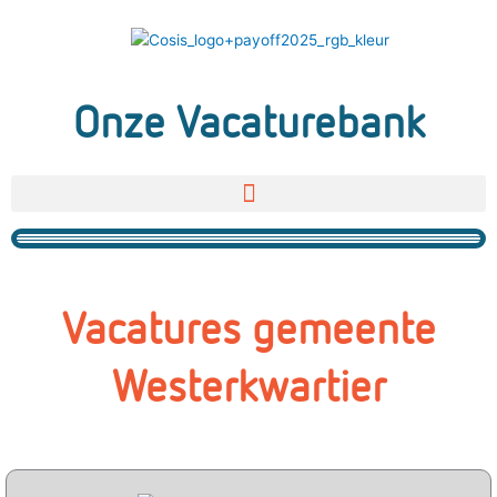
Ga
naar
de
inhoud
Onze Vacaturebank
Vacatures gemeente
Westerkwartier