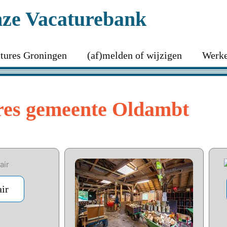
ze Vacaturebank
tures Groningen
(af)melden of wijzigen
Werke
res gemeente Oldambt
air