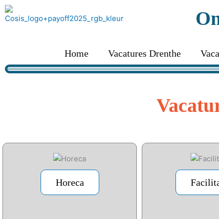
Ga
On
naar
de
inhoud
Home
Vacatures Drenthe
Vaca
Vacatu
Horeca
Facilit