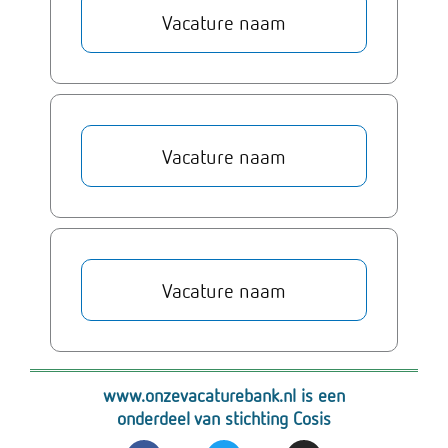
Vacature naam
Vacature naam
Vacature naam
www.onzevacaturebank.nl is een
onderdeel van stichting Cosis
F
T
I