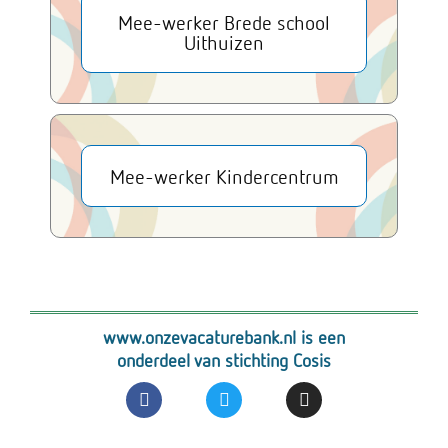
Mee-werker Brede school
Uithuizen
Mee-werker Kindercentrum
www.onzevacaturebank.nl is een
onderdeel van stichting Cosis
F
T
I
a
w
n
c
i
s
e
t
t