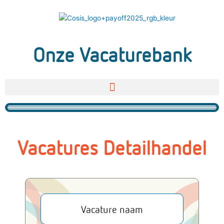
Ga
naar
de
inhoud
Onze Vacaturebank
Vacatures Detailhandel
Vacature naam