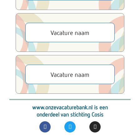
Vacature naam
Vacature naam
www.onzevacaturebank.nl is een
onderdeel van stichting Cosis
F
T
I
a
w
n
c
i
s