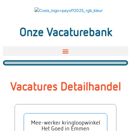
Ga
naar
de
inhoud
Onze Vacaturebank
Vacatures Detailhandel
Mee-werker kringloopwinkel
Het Goed in Emmen