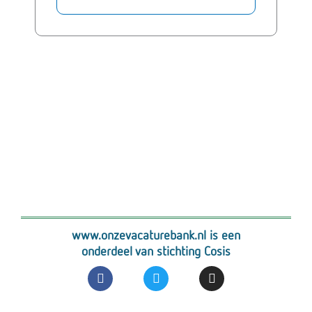
www.onzevacaturebank.nl is een
onderdeel van stichting Cosis
F
T
I
a
w
n
c
i
s
e
t
t