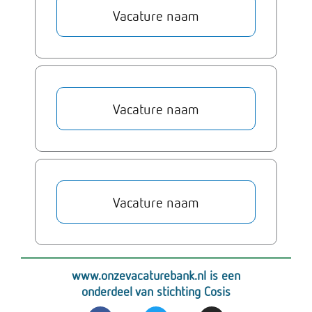
Vacature naam
Vacature naam
Vacature naam
www.onzevacaturebank.nl is een
onderdeel van stichting Cosis
F
T
I