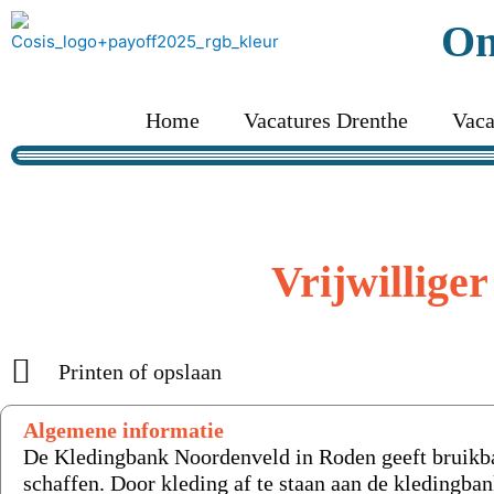
Ga
On
naar
de
inhoud
Home
Vacatures Drenthe
Vaca
Vrijwillige
Printen of opslaan
Algemene informatie
De Kledingbank Noordenveld in Roden geeft bruikbar
schaffen. Door kleding af te staan aan de kleding