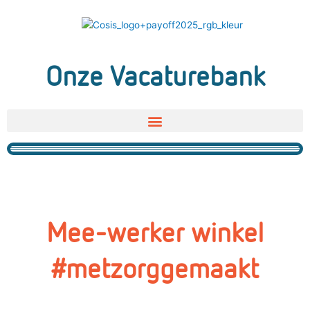
Ga
naar
de
inhoud
Onze Vacaturebank
Mee-werker winkel
#metzorggemaakt