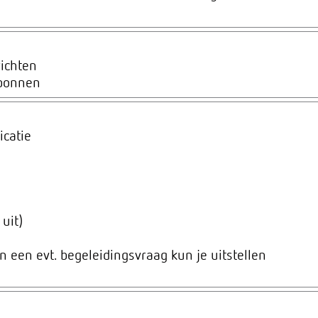
richten
kbonnen
icatie
uit)
en evt. begeleidingsvraag kun je uitstellen