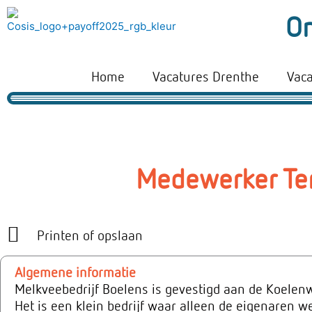
Ga
On
naar
de
inhoud
Home
Vacatures Drenthe
Vac
Medewerker Ter
Printen of opslaan
Algemene informatie
Melkveebedrijf Boelens is gevestigd aan de Koelenw
Het is een klein bedrijf waar alleen de eigenaren w