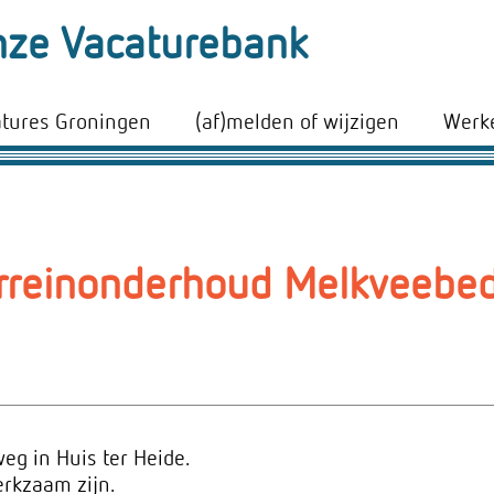
ze Vacaturebank
atures Groningen
(af)melden of wijzigen
Werke
reinonderhoud Melkveebedr
eg in Huis ter Heide.
erkzaam zijn.