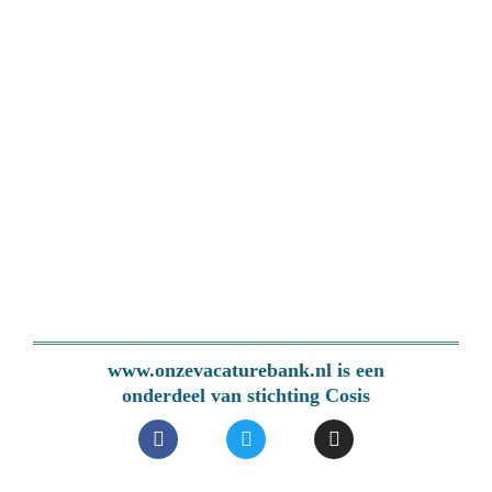
www.onzevacaturebank.nl is een
onderdeel van stichting Cosis
F
T
I
a
w
n
c
i
s
e
t
t