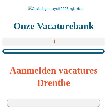
Ga
naar
de
inhoud
Onze Vacaturebank
Aanmelden vacatures
Drenthe